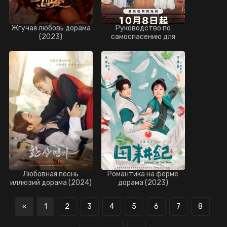
Жгучая любовь дорама
Руководство по
(2023)
самоспасению для
королев драмы дорама
(2024)
Любовная песнь
Романтика на ферме
иллюзий дорама (2024)
дорама (2023)
«
1
2
3
4
5
6
7
8