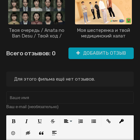
Твоя очередь / Anata no
Моя шестеренка и твой
Ban Desu / Твой ход /
медицинский халат
Вы следующие / It's Your
дорама (2020)
Turn / Your Turn to Kill
Всего отзывов: 0
(2019)
ДОБАВИТЬ ОТЗЫВ
Для этого фильма ещё нет отзывов.
Полужирный
Курсив
Подчеркнутый
Зачеркнутый
Выравнивание
Нумерованный список
Маркированный с
Вставить с
Встав