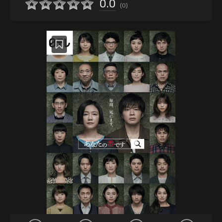
0.0
(
0
)