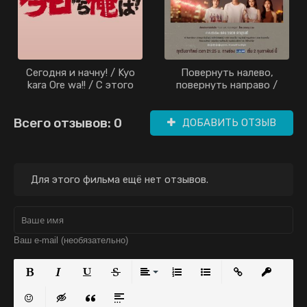
Сегодня и начну! / Kyo
Повернуть налево,
kara Ore wa!! / С этого
повернуть направо /
дня я!.. / С сегодняшнего
Turn Left Turn Right /
дня я!.. / From Today, It's
(2020)
Всего отзывов: 0
My Turn!! / Kyô kara Ore
ДОБАВИТЬ ОТЗЫВ
wa!! (2018)
Для этого фильма ещё нет отзывов.
Полужирный
Курсив
Подчеркнутый
Зачеркнутый
Выравнивание
Нумерованный список
Маркированный с
Вставить с
Встав