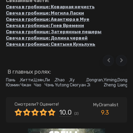
Связанные части:
Свеча в гробнице: Коварная нечисть
Свеча в гробнице: Могила Ласки
Свеча в гробнице: Авантюра в Муе
Свеча в гробнице: Гнев Времени
Свеча в гробнице: Затерянные пещеры
Свеча в гробнице: Долина червей
Свеча в гробнице: Святыня Куньлунь
В главных ролях:
Пань
,
Китти
,
Цзян
,
Ли
,
Zhao
,
Ху
,
Dongran
,
Yiming
,
Dong
,
Ji
Юэмин
Чжан
Чао
Чэнь
Yutong
Сяогуан
Ji
Zheng
Liang
H
Смотрели? Оцените!
MyDramalist
10.0
9.3
(
2
)