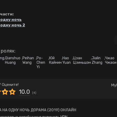
Комедия
Корея Южная
Школа
Японские
части:
 одну ночь
 одну ночь 2
 ролях:
ing
,
Qianshuo
,
Peihan
,
Po-
,
Юй
,
Hao
,
Цзан
,
Jialin
,
Чжао
Huang
Wang
Chen
Кайнин
Yuan
Цзиньшэн
Zhang
Чжаои
Yi
 Оцените!
My
10.0
(
4
)
 НА ОДНУ НОЧЬ ДОРАМА (2019) ОНЛАЙН