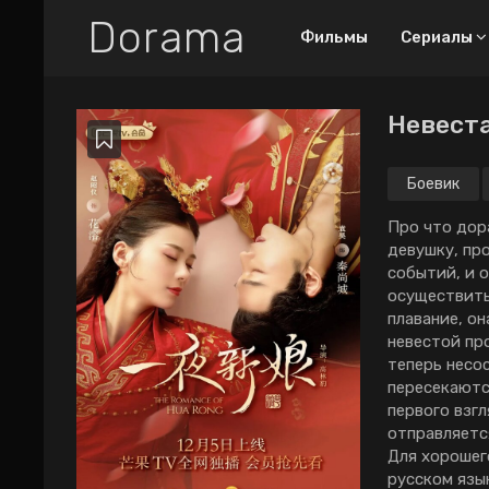
Dorama
Фильмы
Сериалы
Невеста
Все дорамы
Новинки
Боевик
ТОП-100
Про что дор
девушку, пр
Про любовный
событий, и 
труугольник
осуществить
Про богатых парней
плавание, он
невестой пр
2026
2025
2024
теперь несо
пересекаютс
2023
2022
2021
первого взгл
2020
2019
2018
отправляетс
Для хорошег
русском язык