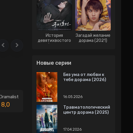
История
Загадай желание
девятихвостого
дорама (2021)
лиса | История о
Кумихо дорама
(2020)
Новые серии
Без ума от любви к
тебе дорама (2026)
Dramalist
16.05.2026
8,0
Травматологический
центр дорама (2025)
17.04.2026