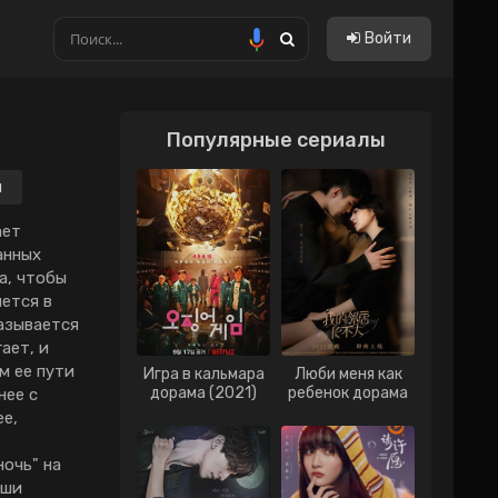
Войти
Популярные сериалы
Китайские
Тайские
я
Тайванськие
ает
анных
Филиппинские
а, чтобы
ется в
Вьетнам
казывается
Гонконг
ает, и
м ее пути
Игра в кальмара
Люби меня как
Индонезия
дорама (2021)
ребенок дорама
нее с
(2021)
ее,
Малайзия
очь" на
Сингапур
аши