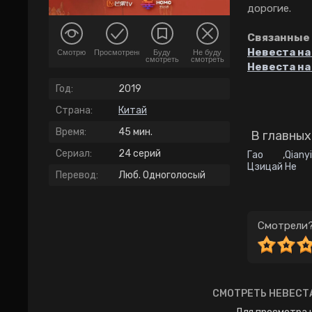
дорогие.
Связанные 
Невеста на
Смотрю
Просмотрено
Буду
Не буду
смотреть
смотреть
Невеста на
Год:
2019
Страна:
Китай
Время:
45 мин.
В главных
Сериал:
24 серий
Гао
,
Qiany
Цзицай
He
Перевод:
Люб. Одноголосый
Смотрели?
СМОТРЕТЬ НЕВЕСТА