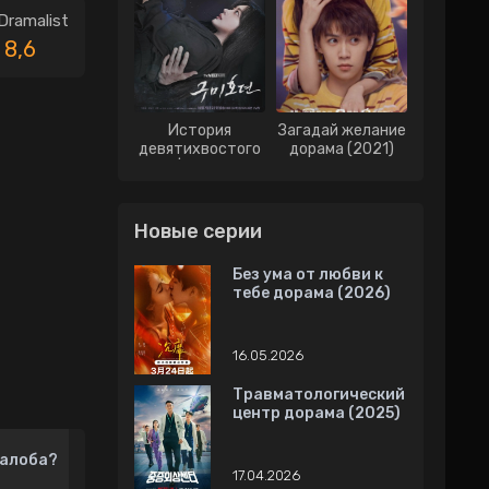
Dramalist
8,6
История
Загадай желание
девятихвостого
дорама (2021)
лиса | История о
Кумихо дорама
(2020)
Новые серии
Без ума от любви к
тебе дорама (2026)
16.05.2026
Травматологический
центр дорама (2025)
алоба?
17.04.2026