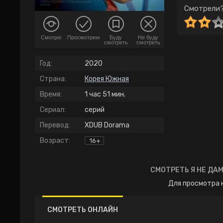
Смотрели?
Смотрю
Просмотрено
Буду
Не буду
смотреть
смотреть
Год:
2020
Страна:
Корея Южная
Время:
1 час 51 мин.
Сериал:
серий
Перевод:
XDUB Dorama
Возраст:
16+
СМОТРЕТЬ Я НЕ ДА
Для просмотра 
СМОТРЕТЬ ОНЛАЙН