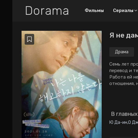
Dorama
Фильмы
Сериалы
Я не да
Все дорамы
Новинки
Драма
ТОП-100
Семь лет пр
перевод и т
Про любовный
Работа ей не
труугольник
отношения, 
Про богатых парней
2026
2025
2024
2023
2022
2021
В главных
2020
2019
2018
Ю Да-ин
,
О Д