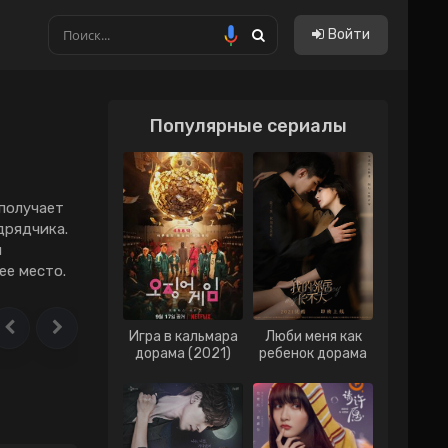
Войти
Популярные сериалы
Китайские
Тайские
Тайванськие
 получает
дрядчика.
Филиппинские
й
ее место.
Вьетнам
Гонконг
Игра в кальмара
Люби меня как
Индонезия
дорама (2021)
ребенок дорама
(2021)
Малайзия
Сингапур