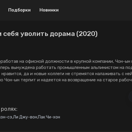
Подборки
Новинки
м себя уволить дорама (2020)
Драма
Криминал
Боевик
Мелодрама
Музыка
Приключения
оработав на офисной должности в крупной компании, Чон-ын
еперь вынуждена работать промышленным альпинистом на по
Военный
Спорт
 нравится, да и новые коллеги не стремятся налаживать с не
но Чон-ын терпит и надеется на возвращение на старое рабоч
Детектив
ТВ шоу
Мистика
Триллер
Биография
Ужасы
 ролях:
Мини-дорамы
Фантастика
жон-сэ
,
Ли Джу-вон
,
Пак Чи-хон
Исторический
18+