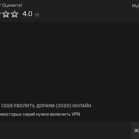
Комедия
Корея Южная
 Оцените!
My
4.0
Школа
Японские
(
1
)
М СЕБЯ УВОЛИТЬ ДОРАМА (2020) ОНЛАЙН
некоторых серий нужно включить VPN
Ж