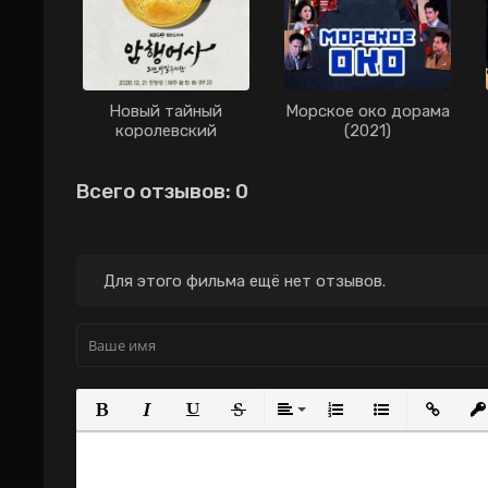
Новый тайный
Морское око дорама
королевский
(2021)
инспектор дорама
(2020)
Всего отзывов: 0
Для этого фильма ещё нет отзывов.
Полужирный
Курсив
Подчеркнутый
Зачеркнутый
Выравнивание
Нумерованный с
Маркирова
Вста