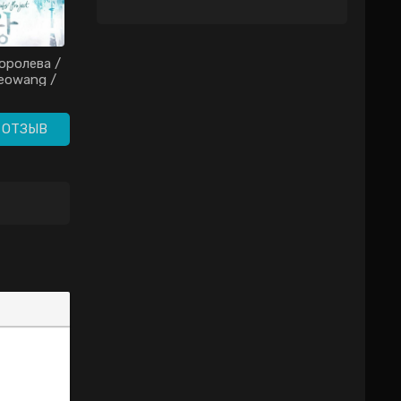
оролева /
Великая королева
eowang /
Сондок / Seonduk
w Queen
yeowang / Царица
06)
Сондок / The Great
Queen Seondeok /
 ОТЗЫВ
Queen Seon Deok /
Queen Seon Duk
(2009)