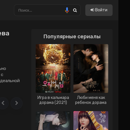
Войти
ева
Популярные сериалы
Китайские
Тайские
Тайванськие
ьно
Филиппинские
 с
Вьетнам
идеальной
Гонконг
Игра в кальмара
Люби меня как
Индонезия
дорама (2021)
ребенок дорама
(2021)
Малайзия
Сингапур
е