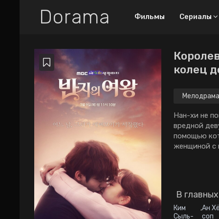
Dorama
Фильмы
Сериалы
Королев
Все дорамы
колец д
Новинки
ТОП-100
Мелодрам
Про любовный
Нан-хи не п
труугольник
вредной дев
помощью кот
Про богатых парней
женщиной с 
2026
2025
2024
2023
2022
2021
2020
2019
2018
В главных
Ким
,
Ан Х
Сыль-
соп