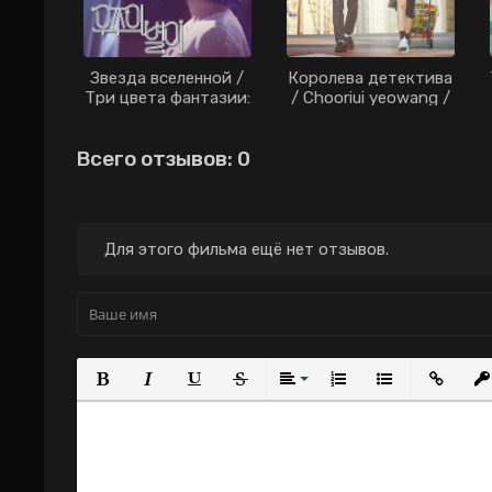
Звезда вселенной /
Королева детектива
Три цвета фантазии:
/ Chooriui yeowang /
Звезда вселенной /
Chu-ri-eui yeo-wang
Ты - моя звезда
/ Mystery Queen /
Всего отзывов: 0
дорама (2017)
Queen of Mystery
(2017)
Для этого фильма ещё нет отзывов.
Полужирный
Курсив
Подчеркнутый
Зачеркнутый
Выравнивание
Нумерованный с
Маркирова
Вста