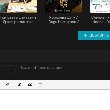
Три цвета фантазии:
Королева Дугу /
Снежная к
Яркая романтика
Dugu huang hou /
Nooneui Y
дорама (2017)
Императрица Дугу /
The Sno
Queen Dugu / The
(20
Unique China Queen /
ДОБАВИТЬ
Empress Dugu (2019)
писок
нный список
вить ссылку
Вставить защищенную ссылку
Вставить смайлик
Вставка скрытого текста
Вставка цитаты
Вставка спойлера