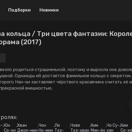
Подборки
Новинки
а кольца / Три цвета фантазии: Корол
Драма
Криминал
орама (2017)
Боевик
Мелодрама
а
Музыка
Приключения
овезло родиться страшненькой, поэтому и выросла она довол
Военный
Спорт
ушкой. Однажды ей достаётся фамильное кольцо с секретом,
Детектив
ТВ шоу
орого Нан-хи заставляет чёрствого красавчика считать её 
прекрасной внешностью.
Мистика
Триллер
Биография
Ужасы
Мини-дорамы
Фантастика
 ролях:
Исторический
18+
ё-
,
Юн
,
Хван
,
Чон
,
Ли
,
Чхве
,
Ким
,
Чо Су-
,
Ким
Со-хи
Джон-мин
Но-мин
Тхэ-
Тхэ-хван
Мин-ён
хян
Со-х