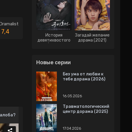
Dramalist
7,4
История
Загадай желание
девятихвостого
дорама (2021)
лиса | История о
Кумихо дорама
(2020)
Новые серии
Без ума от любви к
тебе дорама (2026)
16.05.2026
Травматологический
центр дорама (2025)
алоба?
17.04.2026