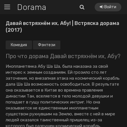
Dorama
Войти
Давай встряхнём их, Абу! | Встряска дорама
(2017)
Комедия
Фэнтези
Про что дорама Давай встряхнём их, Абу?
Инопланетянка Абу Ша Ша, была наказана за свой
интерес к земным созданиям. Ей грозило сто лет
заточения, но внезапная атака на космический корабль
дала Ша Ша возможность освободиться. В результате
она оказывается в Китае во времена правления
династии Тан, вселяется в тело молодой девушки и
попадает в гущу политических интриг. Но она
оказывается не единственным инопланетным
существом рухнувшим на Землю, вместе с ней в мире
людей оказался таинственный пришелец из-за
которого был разрушен космический корабль.