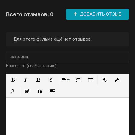
(2019)
дорама (2021)
Всего отзывов: 0
ДОБАВИТЬ ОТЗЫВ
Для этого фильма ещё нет отзывов.
Полужирный
Курсив
Подчеркнутый
Зачеркнутый
Выравнивание
Нумерованный список
Маркированный с
Вставить с
Встав
Вставить смайлик
Вставка скрытого текста
Вставка цитаты
Вставка спойлера