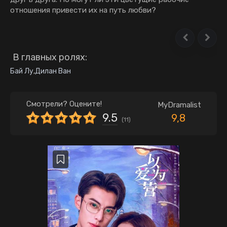
отношения привести их на путь любви?
В главных ролях:
Бай Лу
,
Дилан Ван
Смотрели? Оцените!
MyDramalist
9.5
9,8
(
11
)