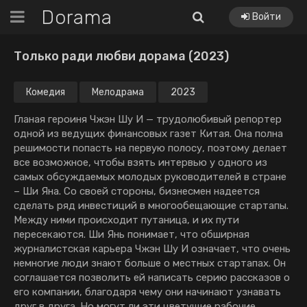
Dorama
Войти
Только ради любви дорама (2023)
Комедия
Мелодрама
2023
Гланая героиня Чжэн Шу И — трудолюбивый репортер
одной из ведущих финансовых газет Китая. Она полна
решимости попасть на первую полосу, поэтому делает
все возможное, чтобы взять интервью у одного из
самых обсуждаемых молодых руководителей в стране
– Ши Яна. Со своей стороны, бизнесмен надеется
сделать ряд инвестиций в многообещающие стартапы.
Между ними происходит путаница, и их пути
пересекаются. Ши Янь понимает, что обширная
журналистская карьера Чжэн Шу И означает, что очень
немногие люди знают больше о местных стартапах. Он
соглашается позволить ей написать серию рассказов о
его компании, благодаря чему они начинают узнавать
друг в друга. Но могут ли эти цветущие рабочие