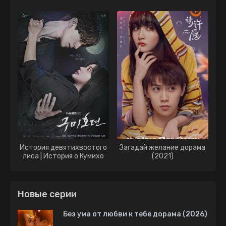
История девятихвостого
Загадай желание дорама
лиса | История о Кумихо
(2021)
дорама (2020)
Новые серии
Без ума от любви к тебе дорама (2026)