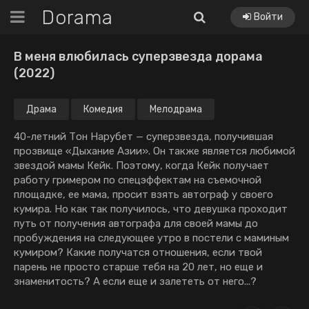
Dorama
Войти
В меня влюбилась суперзвезда дорама
(2022)
Драма
Комедия
Мелодрама
40-летний Тон Нарубет — суперзвезда, получившая
прозвище «Дыхание Азии». Он также является любимой
звездой мамы Кейк. Поэтому, когда Кейк получает
работу гримером по спецэффектам на съемочной
площадке, ее мама, просит взять автограф у своего
кумира. Но как так получилось, что девушка проходит
путь от получения автографа для своей мамы до
пробуждения на следующее утро в постели с маминым
кумиром? Какие получатся отношения, если твой
парень не просто старше тебя на 20 лет, но еще и
знаменитость? А если еще и залететь от него...?