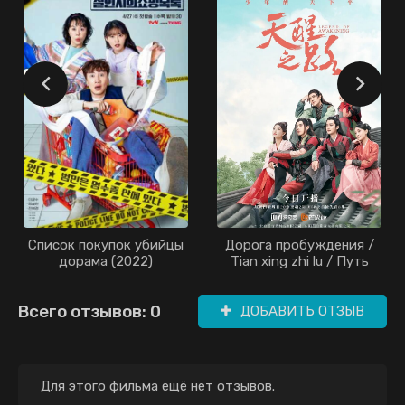
Список покупок убийцы
Дорога пробуждения /
дорама (2022)
Tian xing zhi lu / Путь
пробуждения /
Предание о
Всего отзывов: 0
пробуждении / Legend
ДОБАВИТЬ ОТЗЫВ
of Awakening / The Road
of Awakening (2020)
Для этого фильма ещё нет отзывов.