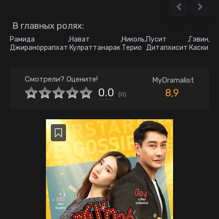
В главных ролях:
Рамида
,
Нават
,
Николь
,
Пусит
,
Гэвин
,
Па
Джираноррапхат
Кулраттанарак
Терио
Дитапхисит
Каски
Во
Смотрели? Оцените!
MyDramalist
0.0
8,9
(
0
)