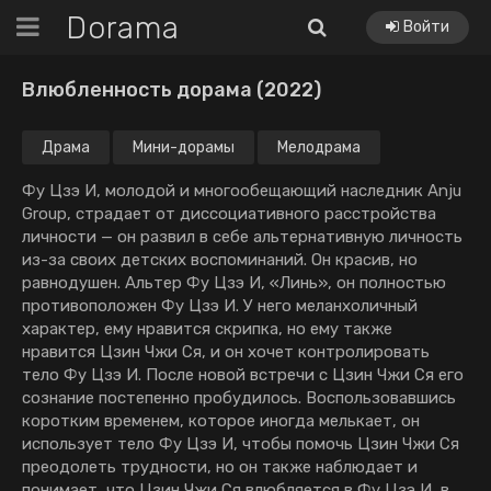
Dorama
Войти
Влюбленность дорама (2022)
Драма
Мини-дорамы
Мелодрама
Фу Цзэ И, молодой и многообещающий наследник Anju
Group, страдает от диссоциативного расстройства
личности — он развил в себе альтернативную личность
из-за своих детских воспоминаний. Он красив, но
равнодушен. Альтер Фу Цзэ И, «Линь», он полностью
противоположен Фу Цзэ И. У него меланхоличный
характер, ему нравится скрипка, но ему также
нравится Цзин Чжи Ся, и он хочет контролировать
тело Фу Цзэ И. После новой встречи с Цзин Чжи Ся его
сознание постепенно пробудилось. Воспользовавшись
коротким временем, которое иногда мелькает, он
использует тело Фу Цзэ И, чтобы помочь Цзин Чжи Ся
преодолеть трудности, но он также наблюдает и
понимает, что Цзин Чжи Ся влюбляется в Фу Цзэ И, в