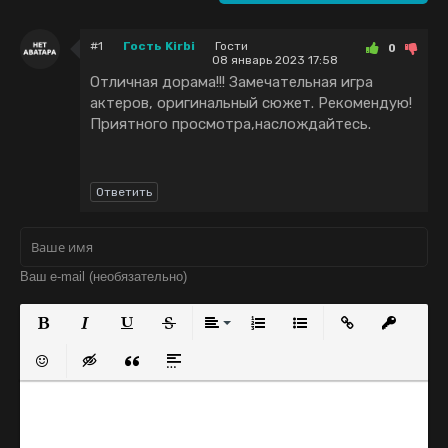
#1
Гость Kirbi
Гости
0
08 январь 2023 17:58
Отличная дорама!!! Замечательная игра
актеров, оригинальный сюжет. Рекомендую!
Приятного просмотра,наслождайтесь.
Ответить
Полужирный
Курсив
Подчеркнутый
Зачеркнутый
Выравнивание
Нумерованный список
Маркированный с
Вставить с
Встав
Вставить смайлик
Вставка скрытого текста
Вставка цитаты
Вставка спойлера