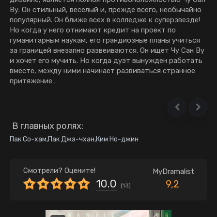
Ву. Он стильный, веселый и, прежде всего, необычайно
популярный. Он ближе всех в колледже к суперзвезде!
Но когда у него отнимают кредит на проект по
гуманитарным наукам, его грандиозные планы учиться
за границей внезапно развеиваются. Он ищет Чу Сан Ву
и хочет его мучить. Но когда дуэт вынужден работать
вместе, между ними начинает развиваться странное
притяжение…
В главных ролях:
Пак Со-хам
,
Пак Джэ-чхан
,
Ким Но-джин
Смотрели? Оцените!
MyDramalist
10.0
9,2
(
13
)