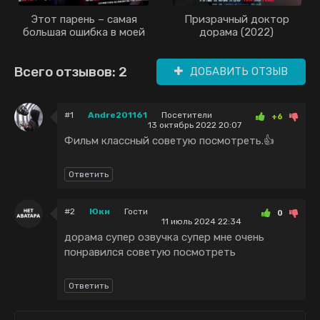
Этот парень – самая
Призрачный доктор
большая ошибка в моей
дорама (2022)
жизни / Konootoko ha
Jinseisaidai no Ayamachi
Всего отзывов: 2
Desu / Этот парень -
ДОБАВИТЬ ОТЗЫВ
самая большая ошибка в
моей жизни / This Guy is
the Biggest Mistake in My
#1
Andre201161
Посетители
+6
Life / Kono Otoko wa
13 октябрь 2022 20:07
Jinsei Saidai no
Фильм классный советую посмотреть.👍
Ayamachidesu (2020)
Ответить
#2
Юки
Гости
0
11 июль 2024 22:34
дорама супер озвучка супер мне очень
понравился советую посмотреть
Ответить