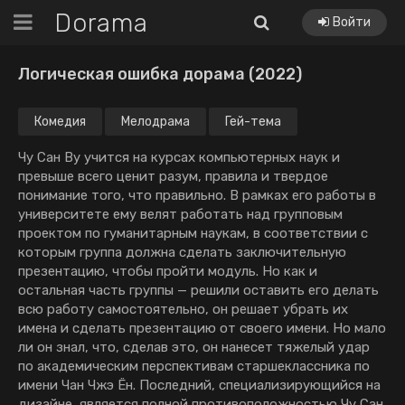
Dorama
Войти
Логическая ошибка дорама (2022)
Комедия
Мелодрама
Гей-тема
Чу Сан Ву учится на курсах компьютерных наук и
превыше всего ценит разум, правила и твердое
понимание того, что правильно. В рамках его работы в
университете ему велят работать над групповым
проектом по гуманитарным наукам, в соответствии с
которым группа должна сделать заключительную
презентацию, чтобы пройти модуль. Но как и
остальная часть группы — решили оставить его делать
всю работу самостоятельно, он решает убрать их
имена и сделать презентацию от своего имени. Но мало
ли он знал, что, сделав это, он нанесет тяжелый удар
по академическим перспективам старшеклассника по
имени Чан Чжэ Ён. Последний, специализирующийся на
дизайне, является полной противоположностью Чу Сан