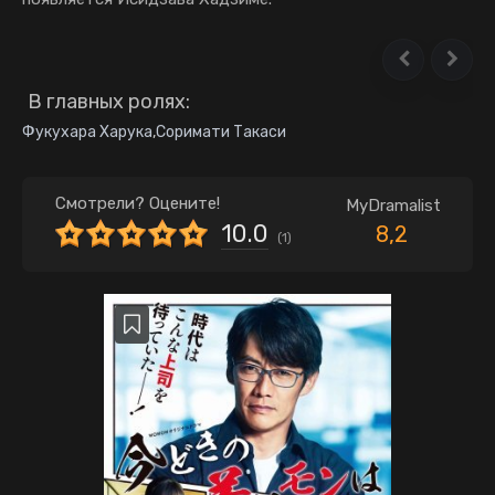
В главных ролях:
Фукухара Харука
,
Соримати Такаси
Смотрели? Оцените!
MyDramalist
10.0
8,2
(
1
)