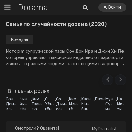
Dorama
Войти
Семья по случайности дорама (2020)
Комедия
История супружеской пары Сон Дон Ира и Джин Хи Гён,
которые управляют пансионом недалеко от аэропорта
и живут с разными людьми, работающими в аэропорту.
В главных ролях:
Сон
,
Чин
,
Ким
,
О
,
Со
,
Ким
,
Квон
,
Ёвон
,
Мун
,
На
Дон-
Хи-
Гван-
Хён-
Джи-
Мин-
Ын-
Су-
Ми-
иль
гён
гю
гён
сок
гё
бин
ин
хи
Смотрели? Оцените!
MyDramalist