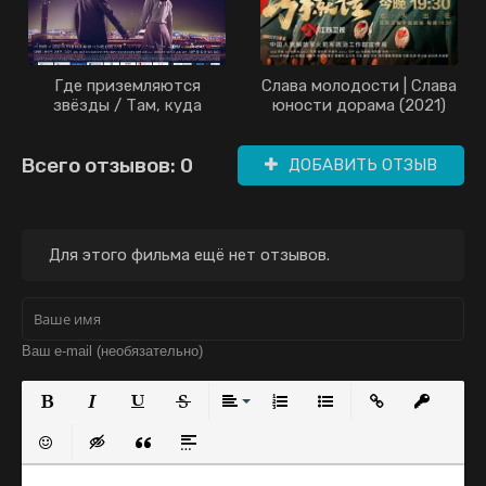
Где приземляются
Слава молодости | Слава
звёзды / Там, куда
юности дорама (2021)
падают звёзды / Люди
аэропорта Инчхон
Всего отзывов: 0
дорама (2018)
ДОБАВИТЬ ОТЗЫВ
Для этого фильма ещё нет отзывов.
Полужирный
Курсив
Подчеркнутый
Зачеркнутый
Выравнивание
Нумерованный список
Маркированный с
Вставить с
Встав
Вставить смайлик
Вставка скрытого текста
Вставка цитаты
Вставка спойлера