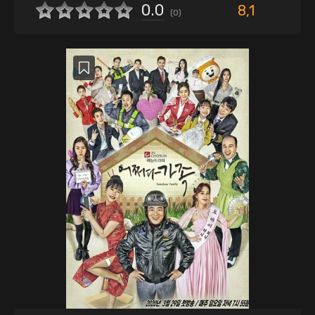
0.0
8,1
(
0
)