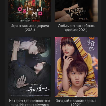
Игра в кальмара дорама
Люби меня как ребенок
(2021)
дорама (2021)
История девятихвостого
Загадай желание дорама
лиса | История о Кумихо
(2021)