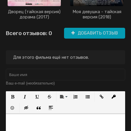
Дворец (тайская версия)
Моя девушка - тайская
дорама (2017)
версия (2018)
Всего отзывов: 0
ДОБАВИТЬ ОТЗЫВ
Для этого фильма ещё нет отзывов.
Полужирный
Курсив
Подчеркнутый
Зачеркнутый
Выравнивание
Нумерованный список
Маркированный с
Вставить с
Встав
Вставить смайлик
Вставка скрытого текста
Вставка цитаты
Вставка спойлера