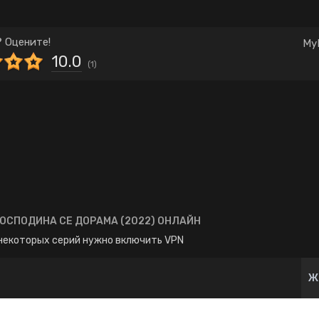
Комедия
Корея Южная
Школа
Японские
 Оцените!
My
10.0
(
1
)
ОСПОДИНА СЕ ДОРАМА (2022) ОНЛАЙН
некоторых серий нужно включить VPN
Ж