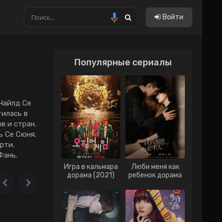
Войти
Популярные сериалы
Китайские
Тайские
Тайванськие
Чайлд Се
тилась в
Филиппинские
в и стран.
ь Се Сюня.
Вьетнам
рти.
Гонконг
Фань.
Игра в кальмара
Люби меня как
Индонезия
дорама (2021)
ребенок дорама
(2021)
Малайзия
Сингапур