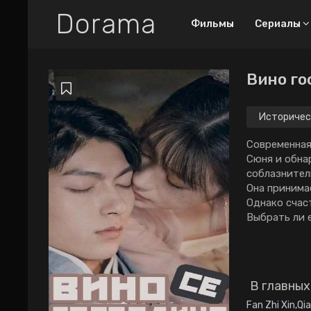
Dorama
Фильмы
Сериалы
Вино го
Все дорамы
Новинки
Историчес
ТОП-100
Современная
Сюня и обна
Про любовный
соблазнител
труугольник
Она принима
Про богатых парней
Однако счаст
Выбрать ли 
2026
2025
2024
2023
2022
2021
2020
2019
2018
В главных
Fan Zhi Xin
,
Qi