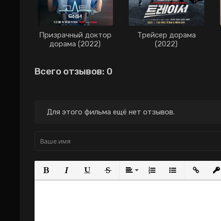
Призрачный доктор
Трейсер дорама
дорама (2022)
(2022)
Всего отзывов: 0
Для этого фильма ещё нет отзывов.
Полужирный
Курсив
Подчеркнутый
Зачеркнутый
Выравнивание
Нумерованный с
Маркирова
Вста