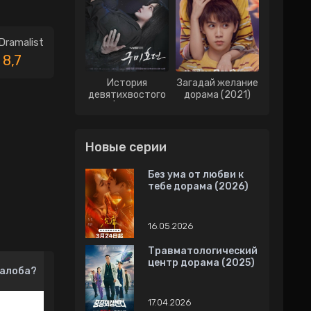
Dramalist
8,7
История
Загадай желание
девятихвостого
дорама (2021)
лиса | История о
Кумихо дорама
(2020)
Новые серии
Без ума от любви к
тебе дорама (2026)
16.05.2026
Травматологический
центр дорама (2025)
алоба?
17.04.2026