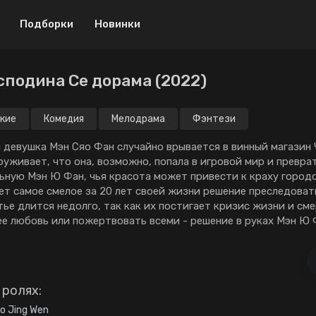
Подборки
Новинки
сподина Се дорама (2022)
Драма
Криминал
Боевик
Мелодрама
кие
Комедия
Мелодрама
Фэнтези
Музыка
Приключения
 девушка Мэн Сяо Фан случайно врывается в винный магазин 
руживает, что она, возможно, попала в игровой мир и превра
Военный
Спорт
ьную Мэн Ю Фан, чья красота может привести к краху городо
ет самое смелое за 20 лет своей жизни решение преследоват
Детектив
ТВ шоу
ье длится недолго, так как их постигает кризис жизни и сме
Мистика
Триллер
ее любовь или пожертвовать всеми - решение в руках Мэн Ю 
Биография
Ужасы
Мини-дорамы
Фантастика
 ролях:
Исторический
18+
ao Jing Wen