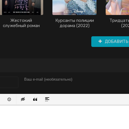
Жестокий
Курсанты полиции
Тридцать
служебный роман
дорама (2022)
(20
дорама (2022)
ДОБАВИТЬ
писок
нный список
вить ссылку
Вставить защищенную ссылку
Вставить смайлик
Вставка скрытого текста
Вставка цитаты
Вставка спойлера