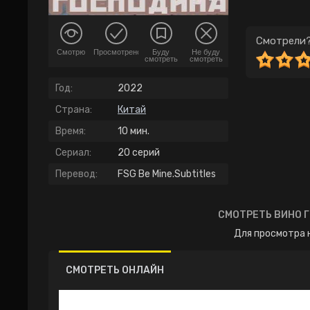
Смотрели?
Смотрю
Просмотрено
Буду
Не буду
смотреть
смотреть
Год:
2022
Страна:
Китай
Время:
10 мин.
Сериал:
20 серий
Перевод:
FSG Be Mine.Subtitles
СМОТРЕТЬ ВИНО Г
Для просмотра 
СМОТРЕТЬ ОНЛАЙН