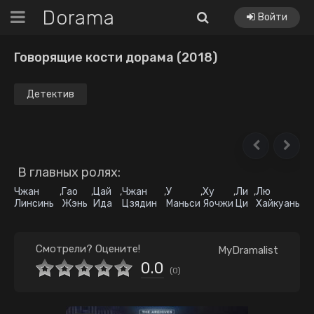
Dorama
Войти
Говорящие кости дорама (2018)
Детектив
В главных ролях:
Чжан
,
Гао
,
Цай
,
Чжан
,
У
,
Ху
,
Ли
,
Лю
Линсинь
Жэнь
Ида
Цзядин
Маньси
Яочжи
Ци
Хайкуань
Смотрели? Оцените!
MyDramalist
0.0
(
0
)