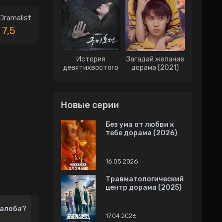
Dramalist
7,5
История
Загадай желание
девятихвостого
дорама (2021)
лиса | История о
Кумихо дорама
(2020)
Новые серии
Без ума от любви к
тебе дорама (2026)
16.05.2026
Травматологический
центр дорама (2025)
алоба?
17.04.2026