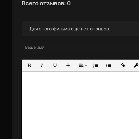
Всего отзывов: 0
небесах / Би Чхон
/ Hwang Jini / Dust
Му / Bichunmoo
Storm (2006)
flying heavenly dance
/ Bi Chun Mu - The
Dance in the Sky / 비
Для этого фильма ещё нет отзывов.
천무 / Fei Tian Wu
(2006)
Полужирный
Курсив
Подчеркнутый
Зачеркнутый
Выравнивание
Нумерованный с
Маркирова
Вста