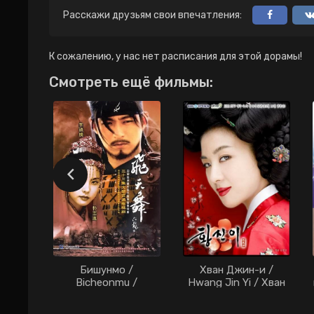
Расскажи друзьям свои впечатления:
К сожалению, у нас нет расписания для этой дорамы!
Смотреть ещё фильмы:
Бишунмо /
Хван Джин-и /
Bicheonmu /
Hwang Jin Yi / Хван
Бишунму:
Чжин И / Hwangjin-i
Танцующие в
/ Hwang Jin Yi (2006)