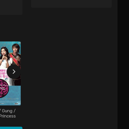
 Gung /
Однажды летом /
Princess
Geuhae yeoreum /
(2006)
Once in a Summer
(2006)