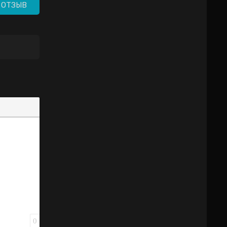
 ОТЗЫВ
0