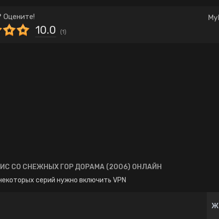
Комедия
Корея Южная
 Оцените!
My
Школа
Японские
10.0
(
1
)
С СО СНЕЖНЫХ ГОР ДОРАМА (2006) ОНЛАЙН
некоторых серий нужно включить VPN
Ж