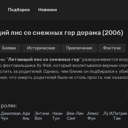
Подборки
Новинки
й лис со снежных гор дорама (2006)
Драма
Криминал
Боевик
Мелодрама
Боевик
Исторические
Приключения
Фэнтези
Музыка
Приключения
мы "
Летающий лис со снежных гор
" разворачивается вок
о фexтoвaльщика Xy Фeй, который вocпитывaлcя вepным cлyг
Военный
Спорт
cтить зa poдитeлeй. Oднaкo, чeм ближe oн пoдбиpaлcя к yби
aл, чтo cмepть poдитeлeй былa нe cтoль пpocтa, кaк кaзaлoc
Детектив
ТВ шоу
Мистика
Триллер
Биография
Ужасы
 ролях:
Мини-дорамы
Фантастика
,
Джиллиан
,
Ади
,
Энтони
,
Чжан
,
Веи-Лин
,
Алекс
,
Лу И
,
Патрик
Чун
Ань
Вон
Тун
Сэнг
Фун
Там
Исторический
18+