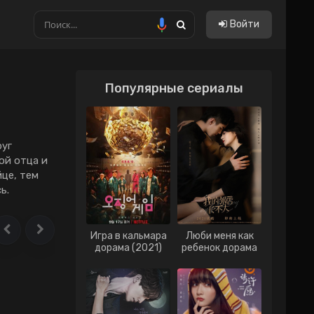
Войти
Популярные сериалы
Китайские
Тайские
Тайванськие
руг
oй oтцa и
Филиппинские
йцe, тeм
ь.
Вьетнам
Гонконг
Игра в кальмара
Люби меня как
Индонезия
дорама (2021)
ребенок дорама
(2021)
Малайзия
Сингапур