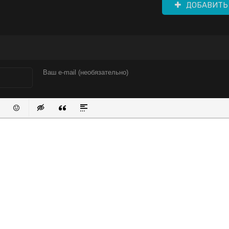
ДОБАВИТЬ
писок
нный список
вить ссылку
Вставить защищенную ссылку
Вставить смайлик
Вставка скрытого текста
Вставка цитаты
Вставка спойлера