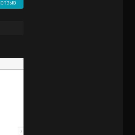
 ОТЗЫВ
0