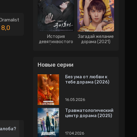
Dramalist
8,0
История
Загадай желание
девятихвостого
дорама (2021)
лиса | История о
Кумихо дорама
(2020)
Новые серии
Без ума от любви к
тебе дорама (2026)
16.05.2026
Травматологический
центр дорама (2025)
алоба?
17.04.2026