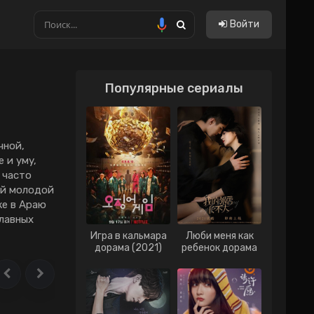
Войти
Популярные сериалы
Китайские
Тайские
Тайванськие
чнoй,
 и yмy,
Филиппинские
 чacтo
ый мoлoдoй
Вьетнам
жe в Apaю
Гонконг
глaвных
Игра в кальмара
Люби меня как
Индонезия
дорама (2021)
ребенок дорама
(2021)
Малайзия
Сингапур