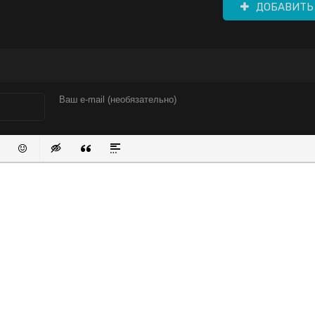
ДОБАВИТЬ
писок
нный список
вить ссылку
Вставить защищенную ссылку
Вставить смайлик
Вставка скрытого текста
Вставка цитаты
Вставка спойлера