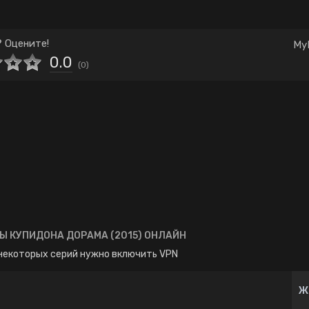
Комедия
Корея Южная
Школа
Японские
 Оцените!
My
0.0
(
0
)
Ы КУПИДОНА ДОРАМА (2015) ОНЛАЙН
некоторых серий нужно включить VPN
Ж