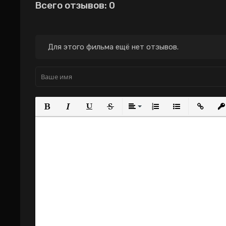
Всего отзывов: 0
Для этого фильма ещё нет отзывов.
Полужирный
Курсив
Подчеркнутый
Зачеркнутый
Выравнивание
Нумерованный с
Маркирова
Вста