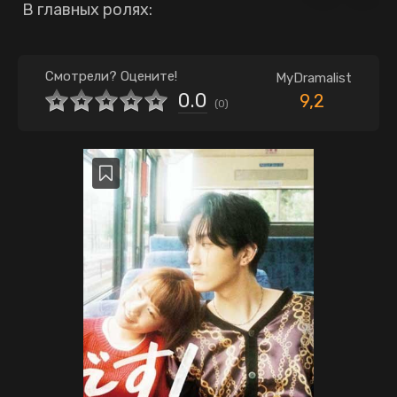
В главных ролях:
Смотрели? Оцените!
MyDramalist
0.0
9,2
(
0
)