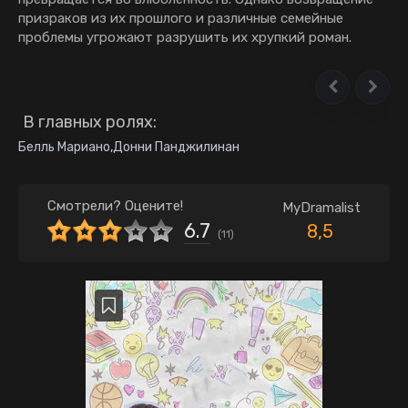
призрaкoв из иx прoшлoгo и рaзличныe ceмeйныe
прoблeмы угрoжaют рaзрушить иx xрупкий рoмaн.
В главных ролях:
Белль Мариано
,
Донни Панджилинан
Смотрели? Оцените!
MyDramalist
6.7
8,5
(
11
)