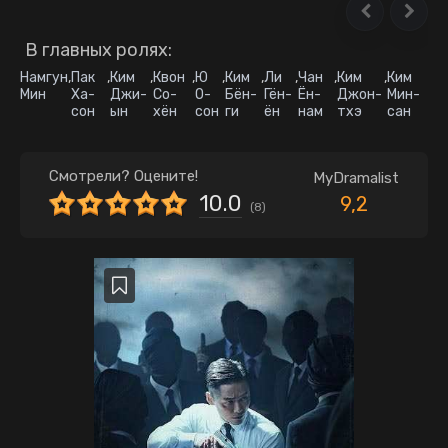
В главных ролях:
Намгун
,
Пак
,
Ким
,
Квон
,
Ю
,
Ким
,
Ли
,
Чан
,
Ким
,
Ким
Мин
Ха-
Джи-
Со-
О-
Бён-
Гён-
Ён-
Джон-
Мин-
сон
ын
хён
сон
ги
ён
нам
тхэ
сан
Смотрели? Оцените!
MyDramalist
10.0
9,2
(
8
)