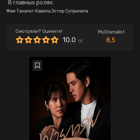
В главных ролях:
Фим Танапат Кавила
,
Эстер Суприлила
Смотрели? Оцените!
MyDramalist
10.0
8,5
(
1
)