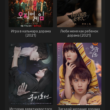
Игра в кальмара дорама
Люби меня как ребенок
(2021)
дорама (2021)
История девятихвостого
Загадай желание дорама