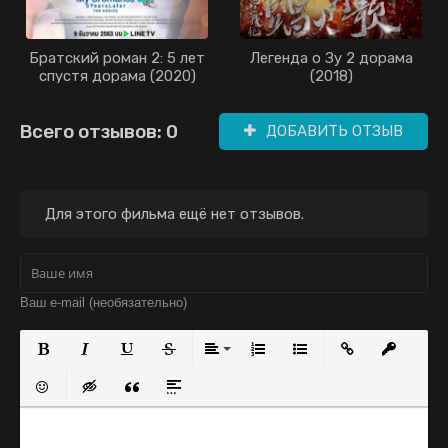
Братский роман 2: 5 лет
Легенда о Зу 2 дорама
спустя дорама (2020)
(2018)
Всего отзывов: 0
ДОБАВИТЬ ОТЗЫВ
Для этого фильма ещё нет отзывов.
Полужирный
Курсив
Подчеркнутый
Зачеркнутый
Выравнивание
Нумерованный список
Маркированный с
Вставить с
Встав
Вставить смайлик
Вставка скрытого текста
Вставка цитаты
Вставка спойлера