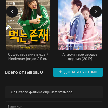
Существование в еде /
Атакуя твоё сердце
Meokneun jonjae / Я ем,
дорама (2019)
значит существую /
Жить чтобы есть / Еда
Всего отзывов: 0
существования / Жизнь
ДОБАВИТЬ ОТЗЫВ
ради еды / Eating
Existence (2015)
Для этого фильма ещё нет отзывов.