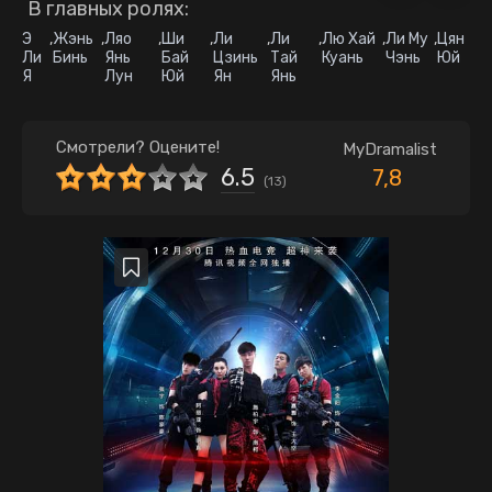
В главных ролях:
Э
,
Жэнь
,
Ляо
,
Ши
,
Ли
,
Ли
,
Лю Хай
,
Ли Му
,
Цян
Ли
Бинь
Янь
Бай
Цзинь
Тай
Куань
Чэнь
Юй
Я
Лун
Юй
Ян
Янь
Смотрели? Оцените!
MyDramalist
6.5
7,8
(
13
)