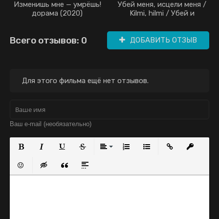
Изменишь мне — умрёшь!
Убей меня, исцели меня /
дорама (2020)
Kilmi, hilmi / Убей и
исцели / Убей меня,
спаси меня / Kill Me, Heal
Всего отзывов: 0
Me (2015)
ДОБАВИТЬ ОТЗЫВ
Для этого фильма ещё нет отзывов.
Полужирный
Курсив
Подчеркнутый
Зачеркнутый
Выравнивание
Нумерованный список
Маркированный с
Вставить с
Встав
Вставить смайлик
Вставка скрытого текста
Вставка цитаты
Вставка спойлера