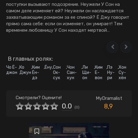
поступки вызывают подозрение. Неужели У Сон на
самом деле изменяет ей? Неужели он наслаждается
захватывающим романом за ее спиной? Ё Джу говорит
прямо сама себе: если он изменяет, он умирает! Тем
временем любовницу У Сон находят мертвой…
В главных ролях:
Чо Ё-
,
Ко
,
Ким
,
Ёну
,
Сон
,
Чон
,
Ли
,
Ким
,
Пэ
,
Хон
джон
Джун
Ён-
Ок-
Сан-
Щи-
Е-
Ну-
Су-
дэ
сук
хун
он
вон
ри
хён
Смотрели? Оцените!
MyDramalist
0.0
8,9
(
0
)