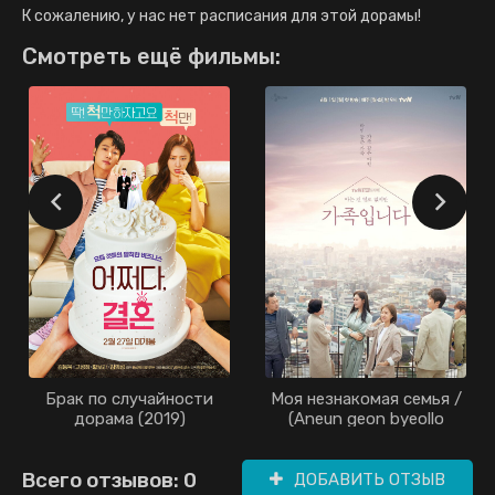
К сожалению, у нас нет расписания для этой дорамы!
Смотреть ещё фильмы:
Брак по случайности
Моя незнакомая семья /
дорама (2019)
(Aneun geon byeollo
eopjiman) gajokipnida /
(Несмотря на то, что
Всего отзывов: 0
нам известно немного)
ДОБАВИТЬ ОТЗЫВ