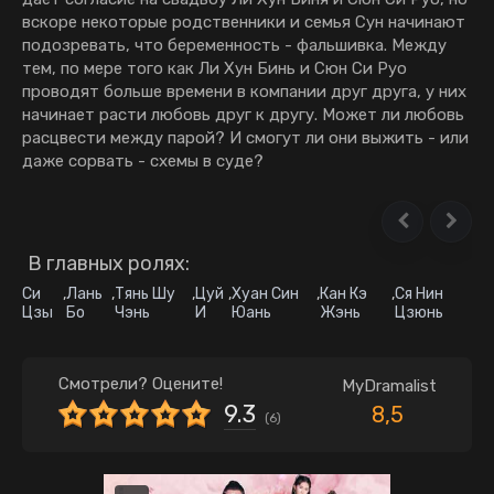
вскоре некоторые родственники и семья Сун начинают
подозревать, что беременность - фальшивка. Между
тем, по мере того как Ли Хун Бинь и Сюн Си Руо
проводят больше времени в компании друг друга, у них
начинает расти любовь друг к другу. Может ли любовь
расцвести между парой? И смогут ли они выжить - или
даже сорвать - схемы в суде?
В главных ролях:
Си
,
Лань
,
Тянь Шу
,
Цуй
,
Хуан Син
,
Кан Кэ
,
Ся Нин
Цзы
Бо
Чэнь
И
Юань
Жэнь
Цзюнь
Смотрели? Оцените!
MyDramalist
9.3
8,5
(
6
)