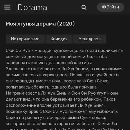
Dorama
Войти
Моя лгунья дорама (2020)
Исторические
Комедия
Мелодрама
Сюн Си Руо - молодая художница, которая проникает в
семейный дом могущественной семьи Ли, чтобы
нарисовать копию драгоценной картины.
Здесь она сталкивается с Ли Хунбинем, отличающимся
весьма скверным характером. Позже, по случайности,
они проводят вместе ночь, после чего Сюн Сижо
попыталась сбежать, однако была поймана.
На грани ареста Ли Хун Бинь и Сюн Си Руо лгут - они
делают вид, что она беременна его ребенком. Такое
расположение вполне устраивает Ли Хун Биня,
поскольку брак с Сюн Си Руо поможет ему избежать
брака по расчету с дочерью семьи Сун - союза,
которого он особенно старается избегать. Семья Ли
дает согласие на свадьбу Ли Хун Биня и Сюн Си Руо, но