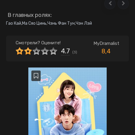
В главных ролях:
Гао Кай
,
Ма Сяо Цинь
,
Чэнь Фан Тун
,
Чэн Лэй
Смотрели? Оцените!
MyDramalist
4.7
8,4
(
3
)