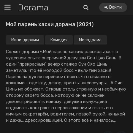
Dorama
Войти
Мой парень хаски дорама (2021)
Мини-дорамы
Комедия
Мелодрама
Сюжет дорамы «Мой парень хаски» рассказывает о
чудесном опыте энергичной девушки Сон Цяо Синь. В
один "прекрасный" вечер стажер Сун Сяо Цинь
заметила, что её молодой босс - вылитый хаски!
Парень на дух не переносит всего, что связано с
кошками - одежду, декор, принты, аксессуары... А Сяо
Цинь их обожает. Открыв столь странную и необычную
сторону своего босса, которую он не склонен
демонстрировать никому, девушка вынуждена
подписать контракт о неразглашении и стать его
личным секретарём, водителем, правой рукой, нянькой
и даже... дрессировщицей. С этого всё и началось...