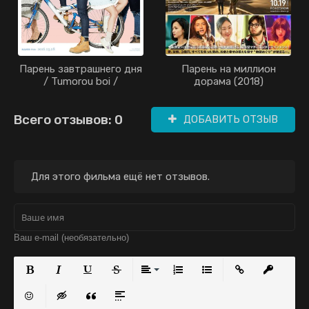
Парень завтрашнего дня
Парень на миллион
/ Tumorou boi /
дорама (2018)
Tomorrow Boy (2016)
Всего отзывов: 0
ДОБАВИТЬ ОТЗЫВ
Для этого фильма ещё нет отзывов.
Полужирный
Курсив
Подчеркнутый
Зачеркнутый
Выравнивание
Нумерованный список
Маркированный с
Вставить с
Встав