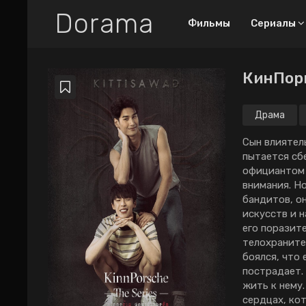
Dorama
Фильмы
Сериалы
КинПорш
Все дорамы
Новинки
Драма
ТОП-100
Сын влиятел
пытается сб
Про любовный
официантом н
труугольник
внимания. Н
Про богатых парней
бандитов, о
искусств и 
2026
2025
2024
его поразит
телохраните
2023
2022
2021
боялся, что
2020
2019
2018
пострадает.
жить к нему.
сердцах, ко