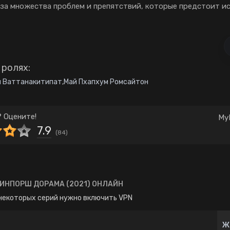
Комедия
Корея Южная
-за множества проблем и препятствий, которые предстоит и
Школа
Японские
 ролях:
н Ваттанакитипат
,
Май Пхапхум Ромсайтон
 Оцените!
My
7.9
(
84
)
ИНПОРШ ДОРАМА (2021) ОНЛАЙН
некоторых серий нужно включить VPN
Ж