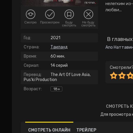
нелегким из
любви...
Смотрю
Просмотрено
Буду
Не буду
смотреть
смотреть
Год:
2021
В главных
Страна:
Таиланд
Апо Наттави
Время:
60 мин.
Сериал:
14 серий
Смотрели?
Перевод:
The Art Of Love Asia,
Pus'ki Production
Возраст:
18+
СМОТРЕТЬ К
Для просмотра 
СМОТРЕТЬ ОНЛАЙН
ТРЕЙЛЕР