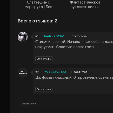
Слетевшие с
Фантастическое
маршрута | Без
путешествие на
курса дорама (2021)
Запад дорама (2021)
Всего отзывов: 2
#1
Andre201161
Посетители
Фильм классный. Начало - так себе ,а да
накрутили. Советую посмотреть.
Ответить
#2
79785195413
Посетители
Да, фильм классный. Откровенные сцены п
Ответить