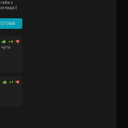
тебя с
300-летний класс
згляда |
дорама (2020)
знь моего
я дорама
19)
 ОТЗЫВ
+4
а чуть
+1