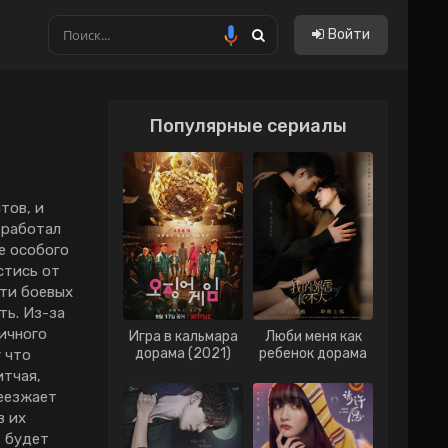
Войти
Популярные сериалы
Китайские
Тайские
Тайванськие
тов, и
 работал
Филиппинские
е особого
стись от
Вьетнам
сти боевых
Гонконг
ть. Из-за
ичного
Игра в кальмара
Люби меня как
Индонезия
дорама (2021)
ребенок дорама
 что
(2021)
итчая,
Малайзия
реезжает
в их
Сингапур
ь будет