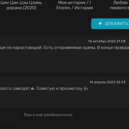
Цин Цин Цзы Цзинь
Моя история / I
Люблю 
дорама (2020)
Stories / Истории
первого в
"Я" (2018)
Тайная жи
секретар
(20
ДОБАВИТЬ
14 октябрь 2022 21:58
льше по нарастающей. Есть откровенные сцены. В конце правд
14 апрель 2023 22:23
росто заводят🔥. Советую к просмотру 👍