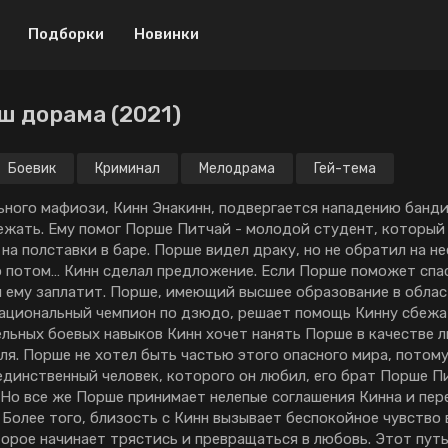
Подборки
Новинки
 дорама (2021)
Драма
Криминал
Боевик
Мелодрама
Боевик
Криминал
Мелодрама
Гей-тема
Музыка
Приключения
ьного мафиози, Кинн Энакинн, подвергается нападению банди
ежать. Ему помог Порше Питчай - молодой студент, который
Военный
Спорт
а полставки в баре. Порше видел драку, но не обратил на не
о потом… Кинн сделал предложение. Если Порше поможет спа
Детектив
ТВ шоу
н ему заплатит. Порше, имеющий высшее образование в обла
Мистика
Триллер
национальный чемпион по дзюдо, решает помощь Кинну сбежа
ельных боевых навыков Кинн хочет нанять Порше в качестве л
Биография
Ужасы
ля. Порше не хотел быть частью этого опасного мира, потому
 единственный человек, которого он любил, его брат Порше П
Мини-дорамы
Фантастика
 Но все же Порше принимает нелепые соглашения Кинна и пе
 Более того, близость с Кинн вызывает беспокойное чувство 
Исторический
18+
торое начинает трястись и превращаться в любовь. Этот пут