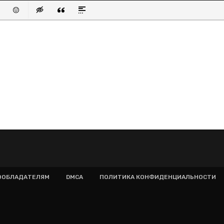
писок
нный список
вить ссылку
Вставить защищенную ссылку
Вставить смайлик
Вставка скрытого текста
Вставка цитаты
Вставка спойлера
ООБЛАДАТЕЛЯМ
DMCA
ПОЛИТИКА КОНФИДЕНЦИАЛЬНОСТИ