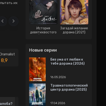
спытать их
История
Загадай желание
девятихвостого
дорама (2021)
лиса | История о
Кумихо дорама
(2020)
Новые серии
Dramalist
8,9
Без ума от любви к
тебе дорама (2026)
16.05.2026
Травматологический
центр дорама (2025)
17.04.2026
алоба?