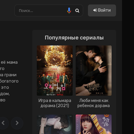
Войти
Популярные сериалы
Китайские
Тайские
Тайванськие
 её мама
го
Филиппинские
на грани
 богатого
Вьетнам
 это
Гонконг
 дом,
тво
Игра в кальмара
Люби меня как
Индонезия
дорама (2021)
ребенок дорама
(2021)
Малайзия
Сингапур