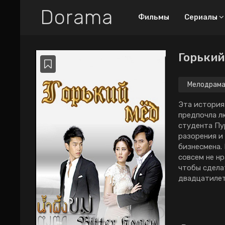
Dorama
Фильмы
Сериалы
Горький
Все дорамы
Новинки
Мелодрам
ТОП-100
Эта история
предпочла л
Про любовный
студента Пур
труугольник
разорения и 
Про богатых парней
бизнесмена.
совсем не нр
2026
2025
2024
чтобы сдела
двадцатиле
2023
2022
2021
2020
2019
2018