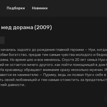
Подборки
Новинки
 мед дорама (2009)
Драма
Криминал
Боевик
Мелодрама
а
Музыка
Приключения
 началась задолго до рождения главной героини — Нуи, когда
юбви богатство, предав тем самым чувства молодого и бедно
Военный
Спорт
има. Но время шло и все менялось. Спустя 20 лет семья Нуи 
ей не остается ничего другого, как пойти помощницей в дом
Детектив
ТВ шоу
 На красавицу обращают внимание сразу несколько мужчин. И
Мистика
Триллер
авится ее нанимателю — Пуриму, ведь он позвал Нуи к себе в
ть своей любовницей и тем самым отомстить за предательс
Биография
Ужасы
тней давности…
Мини-дорамы
Фантастика
Исторический
18+