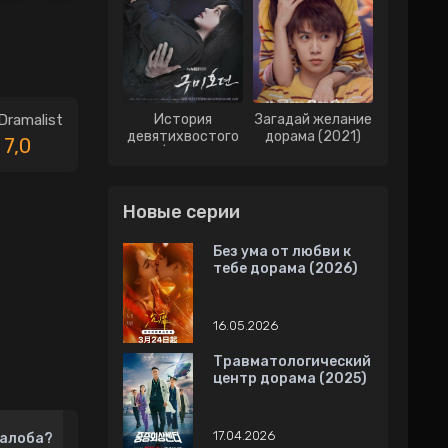
Dramalist
История
Загадай желание
девятихвостого
дорама (2021)
7,0
лиса | История о
Кумихо дорама
(2020)
Новые серии
Без ума от любви к
тебе дорама (2026)
16.05.2026
Травматологический
центр дорама (2025)
17.04.2026
алоба?