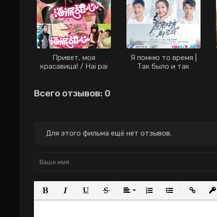
Привет, моя
Я помню то время |
красавица! / Hai pai
Так было и так
tian xin / Привет,
будет всегда
моя милашка! / Hi My
дорама (2021)
Всего отзывов: 0
Sweetheart /
Привет, мой
сладкий! / Сердце
Розовой Сластёны /
Hi, My Sweetheart!
Для этого фильма ещё нет отзывов.
(2009)
Полужирный
Курсив
Подчеркнутый
Зачеркнутый
Выравнивание
Нумерованный с
Маркирова
Вста