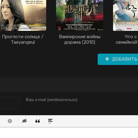
Проглоти солнце /
Вампирские войны
Что с
Taeyangeul
дорама (2010)
семейкой
ssamkyeora /
(20
Поглотившие солнце
/ Поглощённые
ДОБАВИТЬ
солнцем / Swallow
the Sun / The Land
of Professionals
(2009)
писок
нный список
вить ссылку
Вставить защищенную ссылку
Вставить смайлик
Вставка скрытого текста
Вставка цитаты
Вставка спойлера