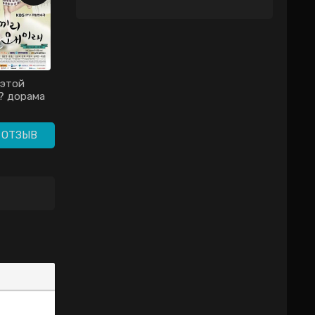
 этой
Ошибка идеального
? дорама
незнакомца / Cuo
14)
Dian Yuan Yang / Xi
Dian Yuan Yang
(2012)
 ОТЗЫВ