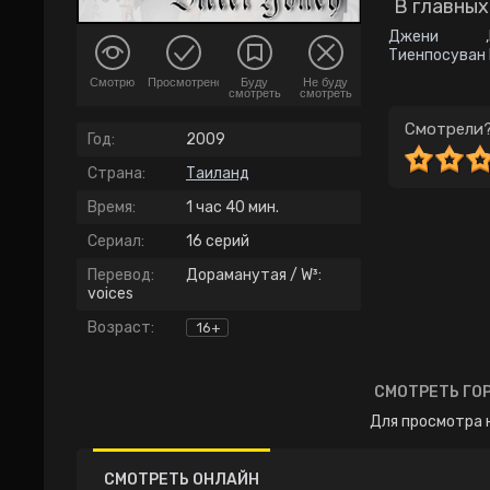
В главных
Джени
,
Тиенпосуван
Смотрю
Просмотрено
Буду
Не буду
смотреть
смотреть
Смотрели?
Год:
2009
Страна:
Таиланд
Время:
1 час 40 мин.
Сериал:
16 серий
Перевод:
Дораманутая / W³:
voices
Возраст:
16+
СМОТРЕТЬ ГОР
Для просмотра 
СМОТРЕТЬ ОНЛАЙН