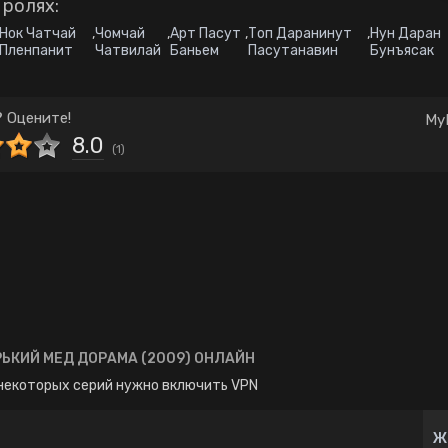
 ролях:
Комедия
Корея Южная
Нок Чатчай
,
Чомчай
,
Арт Пасут
,
Топ Даранинут
,
Нун Даран
Школа
Японские
Пленпанит
Чатвилай
Баньем
Пасутанавин
Бунъясак
 Оцените!
My
8.0
(
1
)
ЬКИЙ МЕД ДОРАМА (2009) ОНЛАЙН
некоторых серий нужно включить VPN
Ж