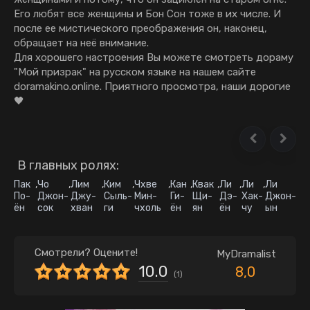
Его любят все женщины и Бон Сон тоже в их числе. И
после ее мистического преображения он, наконец,
обращает на неё внимание.
Для хорошего настроения Вы можете смотреть дораму
"Мой призрак" на русском языке на нашем сайте
doramakino.online. Приятного просмотра, наши дорогие
🖤
В главных ролях:
Пак
,
Чо
,
Лим
,
Ким
,
Чхве
,
Кан
,
Квак
,
Ли
,
Ли
,
Ли
По-
Джон-
Джу-
Сыль-
Мин-
Ги-
Щи-
Дэ-
Хак-
Джон-
ён
сок
хван
ги
чхоль
ён
ян
ён
чу
ын
Смотрели? Оцените!
MyDramalist
10.0
8,0
(
1
)