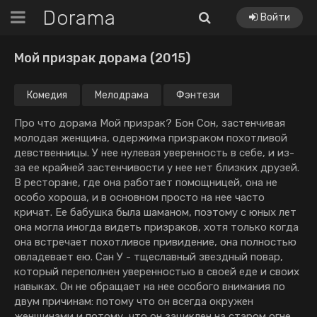
Dorama
Войти
Мой призрак дорама (2015)
Комедия
Мелодрама
Фэнтези
Про что дорама Мой призрак? Бон Сон, застенчивая
молодая женщина, одержима призраком похотливой
девственницы. У нее нулевая уверенность в себе, и из-
за ее крайней застенчивости у нее нет близких друзей.
В ресторане, где она работает помощницей, она не
особо хороша, и в основном просто на нее часто
кричат. Ее бабушка была шаманом, поэтому с юных лет
она могла иногда видеть призраков, хотя только когда
она встречает похотливое привидение, она полностью
овладевает ею. Сан У - тщеславный звездный повар,
который переполнен уверенностью в своей еде и своих
навыках. Он не обращает на нее особого внимания по
двум причинам: потому что он всегда окружен
женщинами и потому, что он зациклен на старом огне.