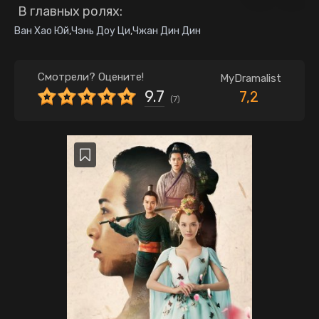
В главных ролях:
Ван Хао Юй
,
Чэнь Доу Ци
,
Чжан Дин Дин
Смотрели? Оцените!
MyDramalist
9.7
7,2
(
7
)