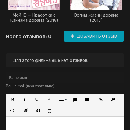
Мой ID — Красотка с
Волны жизни дорама
Каннама дорама (2018)
(2017)
Всего отзывов: 0
ДОБАВИТЬ ОТЗЫВ
Для этого фильма ещё нет отзывов.
Полужирный
Курсив
Подчеркнутый
Зачеркнутый
Выравнивание
Нумерованный список
Маркированный с
Вставить с
Встав
Вставить смайлик
Вставка скрытого текста
Вставка цитаты
Вставка спойлера