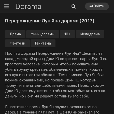
Dorama
Войти
Перерождение Лун Яна дорама (2017)
Драма
Мини-дорамы
18+
Мелодрама
Фэнтези
Гей-тема
Про что дорама Перерождение Лун Яна? Десять лет
назад молодой принц Джи Ю встречает парня Лун Яна,
простого человека, который, чтобы помешать ему
убить группу крестьян, обвиненных в измене, крадет
его лук и пытается сбежать. Тем не менее, Лун Ян был
пойман охранниками, но прощен Джи Ю, который
тронут и впечатлен действиями парня. Перед уходом
Джи Ю дает ему жетон, чтобы он мог обменять его на
деньги, но Лонг Ян решает оставить его себе.
В настоящее время Лун Ян служит охранником во
дворце в течение пяти лет, а Цзи Ю не замечал его.