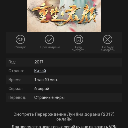
Смотрю
Просмотрено
Буду
Не буду
смотреть
смотреть
Год:
2017
Страна:
Китай
Время:
1 час 10 мин.
Сериал:
6 серий
Перевод:
Странные миры
Смотреть Перерождение Лун Яна дорама (2017)
онлайн
Для просмотра некоторых серий нужно включить VPN