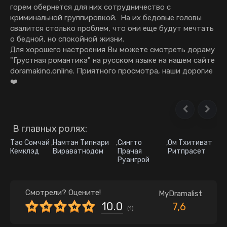
горем обернется для них сотрудничество с
криминальной группировкой. На их бедовые головы
свалится столько проблем, что они еще будут мечтать
о бедной, но спокойной жизни.
Для хорошего настроения Вы можете смотреть дораму
"Грустная романтика" на русском языке на нашем сайте
doramakino.online. Приятного просмотра, наши дорогие
❤️
В главных ролях:
Тао Сомчай
,
Намтан Типнари
,
Сингто
,
Ом Тхитиват
Кемклэд
Вираватнодом
Прачая
Ритпрасет
Руангрой
Смотрели? Оцените!
MyDramalist
10.0
7,6
(
1
)