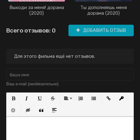
Выходи за меня! дорама
Ты дополняешь меня
(2020)
дорама (2020)
Всего отзывов: 0
ДОБАВИТЬ ОТЗЫВ
Для этого фильма ещё нет отзывов.
Полужирный
Курсив
Подчеркнутый
Зачеркнутый
Выравнивание
Нумерованный список
Маркированный с
Вставить с
Встав
Вставить смайлик
Вставка скрытого текста
Вставка цитаты
Вставка спойлера