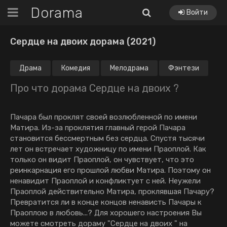
Dorama
Войти
Сердце на двоих дорама (2021)
Драма
Комедия
Мелодрама
Фэнтези
Про что дорама Сердце на двоих ?
Пачара был проклят своей возлюбленной по имени
Матира. Из-за проклятия главный герой Пачара
становится бессмертным без сердца. Спустя тысячи
лет он встречает художницу по имени Праоплой. Как
только он видит Праоплой, он чувствует, что это
реинкарнация его прошлой любви Матира. Поэтому он
ненавидит Праоплой и конфликтует с ней. Неужели
Праоплой действительно Матира, проклявшая Пачару?
Превратится ли в конце концов ненависть Пачары к
Праоплою в любовь...? Для хорошего настроения Вы
можете смотреть дораму "Сердце на двоих " на