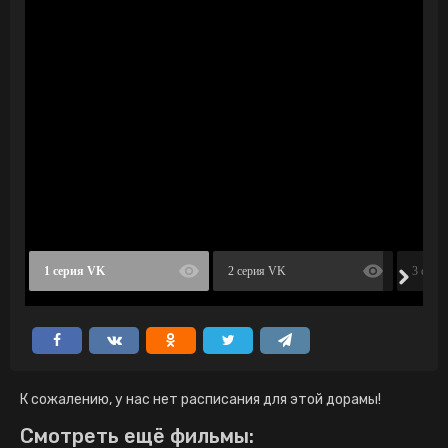
1 серия VK
2 серия VK
3 сери
К сожалению, у нас нет расписания для этой дорамы!
Смотреть ещё фильмы: