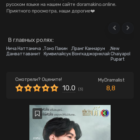
русском языке на нашем сайте doramakino.online.
Приятного просмотра, наши дорогие❤️
В главных ролях:
Нича Наттанича
,
Тоно Пакин
,
Пранг Каннарун
,
New
Данваттаванит
Кумвилайсук
Вонгкаджорнклай
Chaiyapol
Pupart
Смотрели? Оцените!
MyDramalist
10.0
8,8
(
3
)