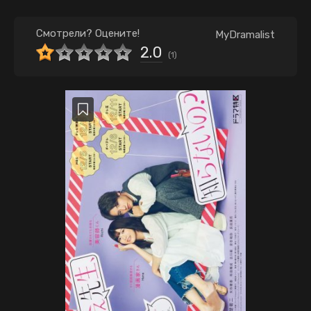
Смотрели? Оцените!
MyDramalist
2.0
(
1
)