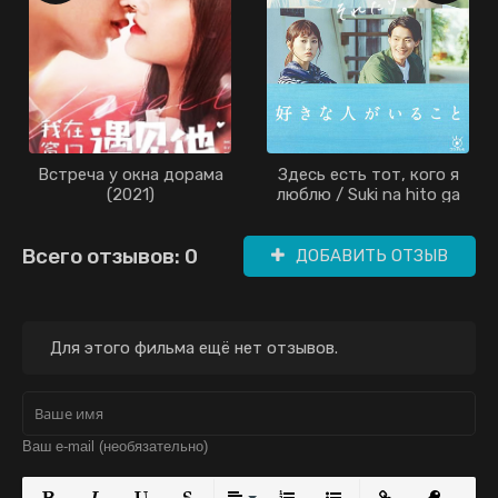
Встреча у окна дорама
Здесь есть тот, кого я
(2021)
люблю / Suki na hito ga
iru koto / Здесь есть тот,
кто любит меня / A Girl &
Всего отзывов: 0
Three Sweethearts /
ДОБАВИТЬ ОТЗЫВ
Sukina Hito ga Iru Koto
(2016)
Для этого фильма ещё нет отзывов.