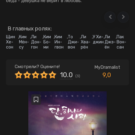
беда - девушка не верит в любовь.
В главных ролях:
Щин
,
Ким
,
Ли
,
Ким
,
Ким
,
То
,
Ли
,
У Хи-
,
Ли
,
Пак
Хе-
Мён-
Дон-
Бо-
Ин-
Джи-
Хва-
джин
Джэ-
Вон-
сон
су
гон
ми
гвон
вон
рён
ён
сан
Смотрели? Оцените!
MyDramalist
10.0
9,0
(
3
)