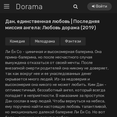
Dorama
Войти
Дан, единственная любовь | Последняя
миссия ангела: Любовь дорама (2019)
Комедия
Мелодрама
Фэнтези
Ли Ён Со - циничная и высокомерная балерина. Она
прима-балерина, но после несчастного случая
вынуждена отказаться от своей мечты. После
внезапной смерти родителей она никому не доверяет,
так как вокруг нее и ее унаследованных денег
скрывается много людей. Из-за недоверия и
высокомерия она никого не может любить. Ким Дан -
оптимистичный, беззаботный ангел, который всегда
попадает в неприятности. В наказание за проступок
Дан сослан в мир людей. Чтобы вернуться на небеса,
ему поручено найти настоящую любовь талантливой,
но эмоционально далекой балерине Ли Ён Со. Но вот