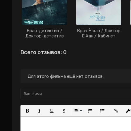
Врач-детектив /
Врач Ё-хан / Доктор
Доктор-детектив
Ё Хан / Кабинет
дорама (2019)
врача дорама (2019)
Всего отзывов: 0
Для этого фильма ещё нет отзывов.
Полужирный
Курсив
Подчеркнутый
Зачеркнутый
Выравнивание
Нумерованный с
Маркирова
Вста