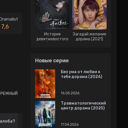
Dramalist
7,6
История
Загадай желание
девятихвостого
дорама (2021)
лиса | История о
Кумихо дорама
(2020)
Новые серии
Без ума от любви к
тебе дорама (2026)
16.05.2026
ЮРЕМНЫЙ
Травматологический
центр дорама (2025)
алоба?
17.04.2026