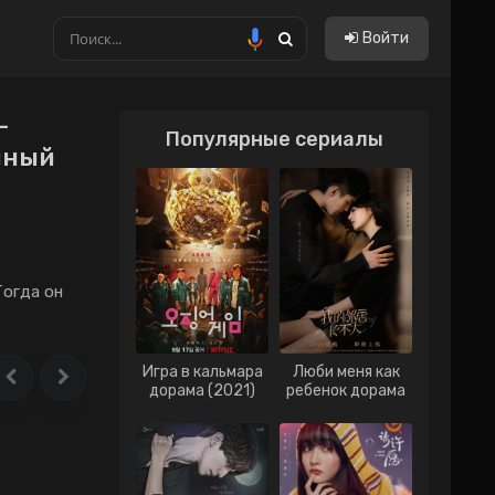
Войти
-
Популярные сериалы
Китайские
мный
Тайские
Тайванськие
Филиппинские
Тогда он
Вьетнам
Гонконг
Игра в кальмара
Люби меня как
Индонезия
дорама (2021)
ребенок дорама
(2021)
Малайзия
Сингапур