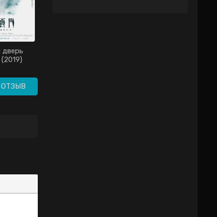
 дверь
Доктор Милашка /
(2019)
Meng yi tian qi /
Милашка-лекарь /
Милый доктор /
Ваше Величество,
 ОТЗЫВ
берегите себя / Dr.
Cutie (2020)