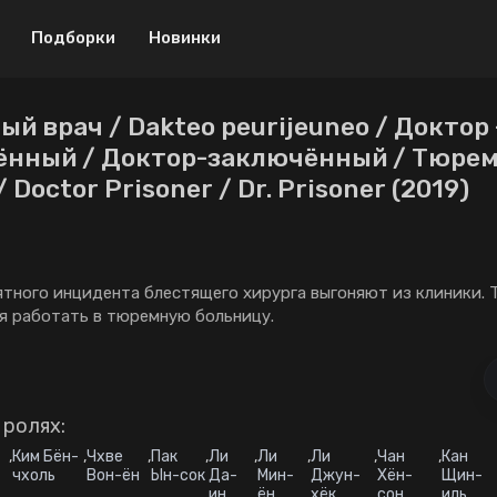
Подборки
Новинки
й врач / Dakteo peurijeuneo / Доктор 
Драма
Криминал
ённый / Доктор-заключённый / Тюре
 Doctor Prisoner / Dr. Prisoner (2019)
Боевик
Мелодрама
Музыка
Приключения
Военный
Спорт
ятного инцидента блестящего хирурга выгоняют из клиники. 
Детектив
ТВ шоу
я работать в тюремную больницу.
Мистика
Триллер
Биография
Ужасы
 ролях:
Мини-дорамы
Фантастика
,
Ким Бён-
,
Чхве
,
Пак
,
Ли
,
Ли
,
Ли
,
Чан
,
Кан
Исторический
18+
чхоль
Вон-ён
Ын-сок
Да-
Мин-
Джун-
Хён-
Щин-
ин
ён
хёк
сон
иль