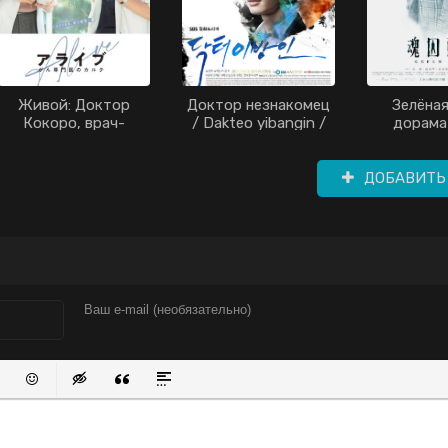
Живой: Доктор
Доктор незнакомец
Зелёная
Кокоро, врач-
/ Dakteo yibangin /
дорама 
онколог дорама
Доктор-
(2020)
чужестранец /
Загадочный доктор
ДОБАВИТЬ
/ Иностранный
доктор / Doctor
Stranger (2014)
писок
нный список
вить ссылку
Вставить защищенную ссылку
Вставить смайлик
Вставка скрытого текста
Вставка цитаты
Вставка спойлера