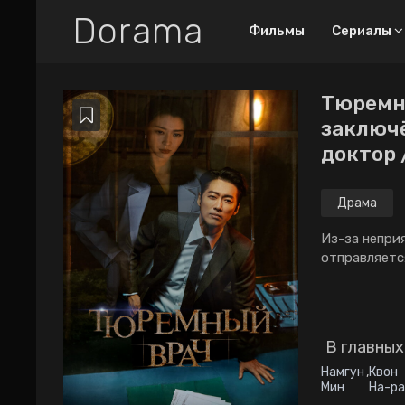
Dorama
Фильмы
Сериалы
Тюремны
Все дорамы
заключ
Новинки
доктор /
ТОП-100
Драма
Про любовный
труугольник
Из-за непри
Про богатых парней
отправляетс
2026
2025
2024
2023
2022
2021
В главных
2020
2019
2018
Намгун
,
Квон
Мин
На-ра