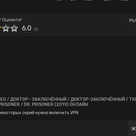
Комедия
Корея Южная
Школа
Японские
 Оцените!
My
6.0
(
1
)
NEO / ДОКТОР - ЗАКЛЮЧЁННЫЙ / ДОКТОР-ЗАКЛЮЧЁННЫЙ / Т
ДОКТОР / DOCTOR PRISONER / DR. PRISONER (2019) ОНЛАЙН
некоторых серий нужно включить VPN
Ж