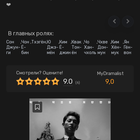
❤️
В главных ролях:
Сон
,
Чон
,
Тхэгён
,
Ю
,
Ким
,
Квак
,
Чо
,
Чхве
,
Ким
,
Ян
Джун-
Ё-
Джэ-
Ё-
Тон-
Хан-
Дон-
Хён-
Гён-
ги
бин
мён
джин
ён
чхоль
мун
мук
вон
Смотрели? Оцените!
MyDramalist
9.0
9,0
(
6
)