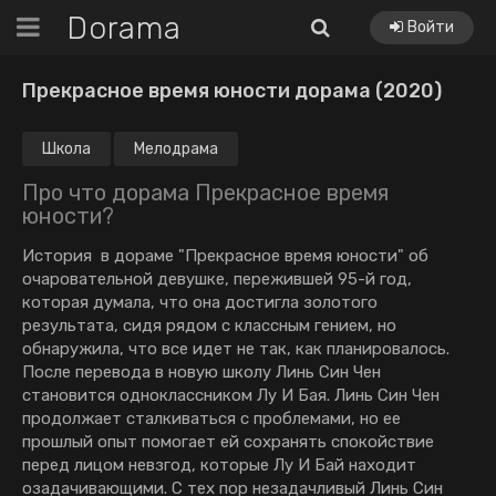
Dorama
Войти
Прекрасное время юности дорама (2020)
Школа
Мелодрама
Про что дорама Прекрасное время
юности?
История в дораме "Прекрасное время юности" об
очаровательной девушке, пережившей 95-й год,
которая думала, что она достигла золотого
результата, сидя рядом с классным гением, но
обнаружила, что все идет не так, как планировалось.
После перевода в новую школу Линь Син Чен
становится одноклассником Лу И Бая. Линь Син Чен
продолжает сталкиваться с проблемами, но ее
прошлый опыт помогает ей сохранять спокойствие
перед лицом невзгод, которые Лу И Бай находит
озадачивающими. С тех пор незадачливый Линь Син