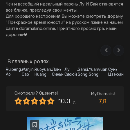
Чен и всеобщий идеальный парень Лу И Бай становятся
все ближе, преследуя свои мечты.
Для хорошего настроения Вы можете смотреть дораму
"Прекрасное время юности" на русском языке на нашем
сайте doramakino.online. Приятного просмотра, наши
дорогие❤️
В главных ролях:
Ruipeng
,
Wanjin
,
Ruoyuan
,
Линь
,
Лу
,
Sansi
,
Yuanyuan
,
Сунь
,
Z
Ao
Cao
Huang
Синьи
Сяоюй
Song
Song
Цзэюань
S
Смотрели? Оцените!
MyDramalist
10.0
7,8
(
1
)