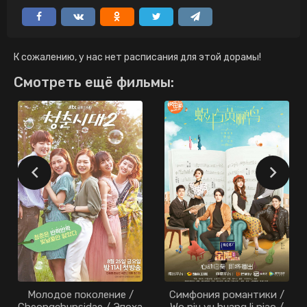
К сожалению, у нас нет расписания для этой дорамы!
Смотреть ещё фильмы:
Молодое поколение /
Симфония романтики /
Cheongchunsidae / Эпоха
Wo niu yu huang li niao /