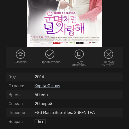
Смотрю
Просмотрено
Буду
Не буду
смотреть
смотреть
Год:
2014
Страна:
Корея Южная
Время:
60 мин.
Сериал:
20 серий
Перевод:
FSG Mania.Subtitles, GREEN TEA
Возраст:
16+