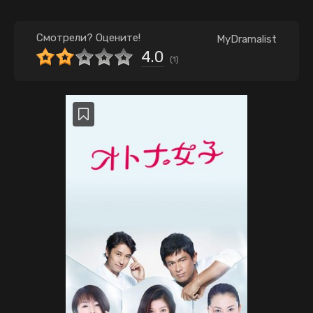
Смотрели? Оцените!
MyDramalist
4.0
(
1
)