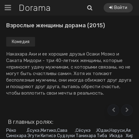
Dorama
Войти
Взрослые женщины дорама (2015)
Комедия
Накахара Аки и ее хорошие друзья Осаки Моэко и
Саката Мидори - три 40-летних женщины, которые
«приносят удачу мужчинам, с которыми связаны, но не
могут быть счастливы сами». Хотя их толкают
бесполезные мужчины, они иногда обижают друг друга
и поощряют друг друга, пытаясь обрести счастье,
чтобы воплотить свои мечты в реальность.
В главных ролях:
Рёко
,
Ёсукэ
,
Митико
,
Сава
,
Сёсукэ
,
Юдаи
,
Наруси
,
Ая
Синохара
Эгути
Китисэ
Судзуки
Танихара
Тиба
Икэда
Хирая