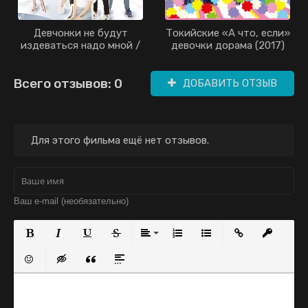
Девчонки не будут
Токийские «А что, если»
издеваться надо мной /
девочки дорама (2017)
Wo cai bu hui bei nu hai zi
qi fu ne / Я не потерплю
Всего отзывов: 0
девчонок / Девушки
ДОБАВИТЬ ОТЗЫВ
меня не поймут / Я не
дам девушкам задирать
меня / I will not get bullied
by girls / I Won't Get
Для этого фильма ещё нет отзывов.
Bullied By Girls (2018)
Полужирный
Курсив
Подчеркнутый
Зачеркнутый
Выравнивание
Нумерованный список
Маркированный с
Вставить с
Встав
Вставить смайлик
Вставка скрытого текста
Вставка цитаты
Вставка спойлера