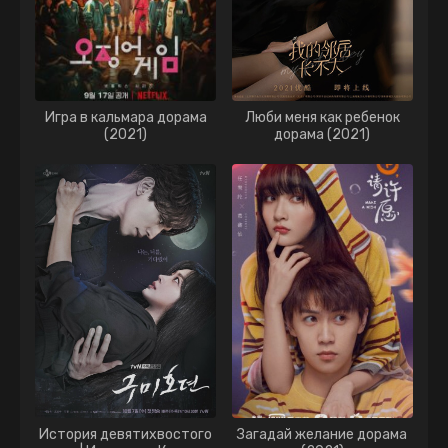
Игра в кальмара дорама
Люби меня как ребенок
(2021)
дорама (2021)
История девятихвостого
Загадай желание дорама