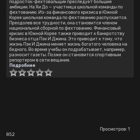
подросток-фехтовальщик преследует большие
амбиции. На Хи До — участница школьной команды по
фехтованию. Из-за финансового кризиса в Южной
Корее школьная команда по фехтованию распускается.
Преодолев все трудности, она становится членом
национальной сборной по фехтованию. Финансовый
кризис в Южной Корее также приводит к банкротству
бизнеса отца Пэк И Джина. Это приводит к тому, что
жизнь Пэк И Джина меняет жизнь богатого человека на
бедного. Во время учебы он подрабатывает, например,
разносит газеты. Позже он становится спортивным
репортером в сети вещания.
Подробнее
Просмотров: 1
852