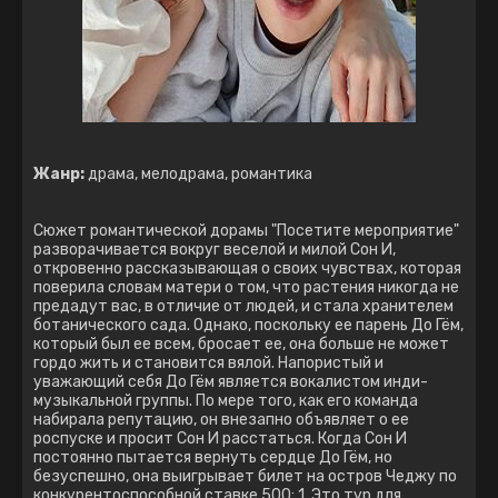
Жанр:
драма, мелодрама, романтика
Сюжет романтической дорамы "Посетите мероприятие"
разворачивается вокруг веселой и милой Сон И,
откровенно рассказывающая о своих чувствах, которая
поверила словам матери о том, что растения никогда не
предадут вас, в отличие от людей, и стала хранителем
ботанического сада. Однако, поскольку ее парень До Гём,
который был ее всем, бросает ее, она больше не может
гордо жить и становится вялой. Напористый и
уважающий себя До Гём является вокалистом инди-
музыкальной группы. По мере того, как его команда
набирала репутацию, он внезапно объявляет о ее
роспуске и просит Сон И расстаться. Когда Сон И
постоянно пытается вернуть сердце До Гём, но
безуспешно, она выигрывает билет на остров Чеджу по
конкурентоспособной ставке 500: 1. Это тур для